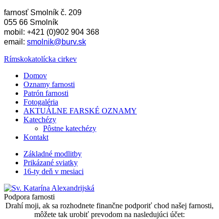
farnosť Smolník č. 209
055 66 Smolník
mobil: +421 (0)902 904 368
email:
smolnik@burv.sk
Rímskokatolícka cirkev
Domov
Oznamy farnosti
Patrón farnosti
Fotogaléria
AKTUÁLNE FARSKÉ OZNAMY
Katechézy
Pôstne katechézy
Kontakt
Základné modlitby
Prikázané sviatky
16-ty deň v mesiaci
Podpora farnosti
Drahí moji, ak sa rozhodnete finančne podporiť chod našej farnosti,
môžete tak urobiť prevodom na nasledujúci účet: