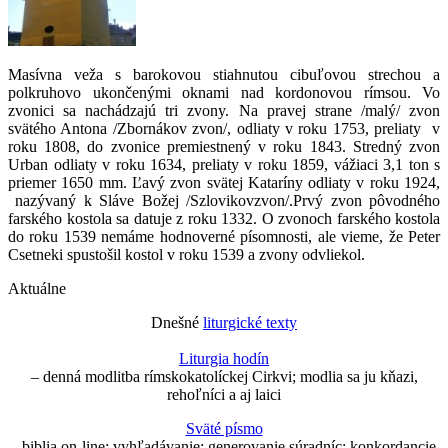
Masívna veža s barokovou stiahnutou cibuľovou strechou a
polkruhovo ukončenými oknami nad kordonovou rímsou. Vo
zvonici sa nachádzajú tri zvony. Na pravej strane /malý/ zvon
svätého Antona /Zbornákov zvon/, odliaty v roku 1753, preliaty v
roku 1808, do zvonice premiestnený v roku 1843. Stredný zvon
Urban odliaty v roku 1634, preliaty v roku 1859, vážiaci 3,1 ton s
priemer 1650 mm. Ľavý zvon svätej Kataríny odliaty v roku 1924,
nazývaný k Sláve Božej /Szlovikovzvon/.Prvý zvon pôvodného
farského kostola sa datuje z roku 1332. O zvonoch farského kostola
do roku 1539 nemáme hodnoverné písomnosti, ale vieme, že Peter
Csetneki spustošil kostol v roku 1539 a zvony odvliekol.
Aktuálne
Dnešné
liturgické texty
Liturgia hodín
– denná modlitba rímskokatolíckej Cirkvi; modlia sa ju kňazi,
rehoľníci a aj laici
Sväté písmo
- biblia on-line; vyhľadávanie; generovanie súradníc; konkordancie