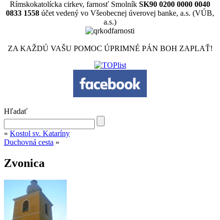
Rímskokatolícka cirkev, farnosť Smolník
SK90 0200 0000 0040
0833 1558
účet vedený vo Všeobecnej úverovej banke, a.s. (VÚB,
a.s.)
ZA KAŽDÚ VAŠU POMOC ÚPRIMNÉ PÁN BOH ZAPLAŤ!
Hľadať
«
Kostol sv. Kataríny
Duchovná cesta
»
Zvonica