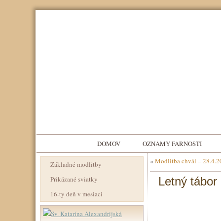
DOMOV
OZNAMY FARNOSTI
«
Modlitba chvál – 28.4.
Základné modlitby
Prikázané sviatky
Letný tábor 
16-ty deň v mesiaci