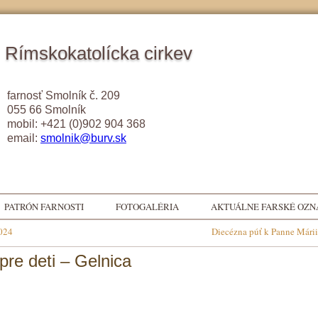
Rímskokatolícka cirkev
farnosť Smolník č. 209
055 66 Smolník
mobil: +421 (0)902 904 368
email:
smolnik@burv.sk
PATRÓN FARNOSTI
FOTOGALÉRIA
AKTUÁLNE FARSKÉ OZ
2024
Diecézna púť k Panne Mári
pre deti – Gelnica