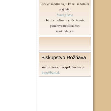
Cirkvi; modlia sa ju kňazi, rehoľníci
a aj laici
Sväté písmo
- biblia on-line; vyhľadávanie;
generovanie súradníc;
konkordancie
Biskupstvo Rožňava
Web stránka biskupského úradu
http://burv.sk