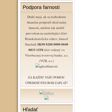
Podpora farnosti
Drahí moji, ak sa rozhodnete
finančne podporiť chod našej
farnosti, môžete tak urobiť
prevodom na nasledujúci účet:
Rímskokatolícka cirkev, farnosť
SK90 0200 0000 0040
Smolník
0833 1558
účet vedený vo
Všeobecnej úverovej banke, a.s.
(VÚB, a.s.)
ZA KAŽDÚ VAŠU POMOC
ÚPRIMNÉ PÁN BOH ZAPLAŤ!
Hľadať