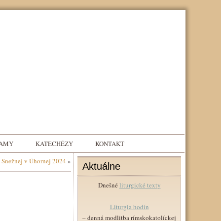
NAMY
KATECHÉZY
KONTAKT
i Snežnej v Úhornej 2024
»
Aktuálne
Dnešné
liturgické texty
Liturgia hodín
– denná modlitba rímskokatolíckej