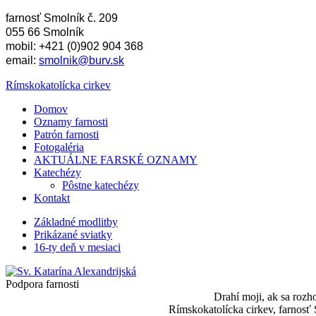
farnosť Smolník č. 209
055 66 Smolník
mobil: +421 (0)902 904 368
email:
smolnik@burv.sk
Rímskokatolícka cirkev
Domov
Oznamy farnosti
Patrón farnosti
Fotogaléria
AKTUÁLNE FARSKÉ OZNAMY
Katechézy
Pôstne katechézy
Kontakt
Základné modlitby
Prikázané sviatky
16-ty deň v mesiaci
Podpora farnosti
Drahí moji, ak sa rozh
Rímskokatolícka cirkev, farnos