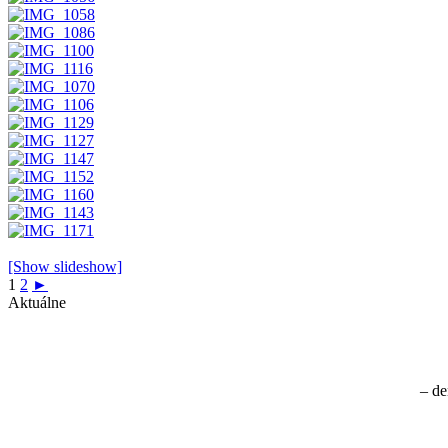
[Show slideshow]
1
2
►
Aktuálne
– de