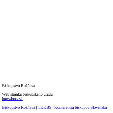
Biskupstvo Rožňava
Web stránka biskupského úradu
http://burv.sk
Biskupstvo Rožňava
|
TKKBS
|
Konferencia biskupov Slovenska