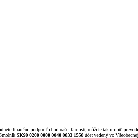
odnete finančne podporiť chod našej farnosti, môžete tak urobiť prevod
ť Smolník
SK90 0200 0000 0040 0833 1558
účet vedený vo Všeobecnej 