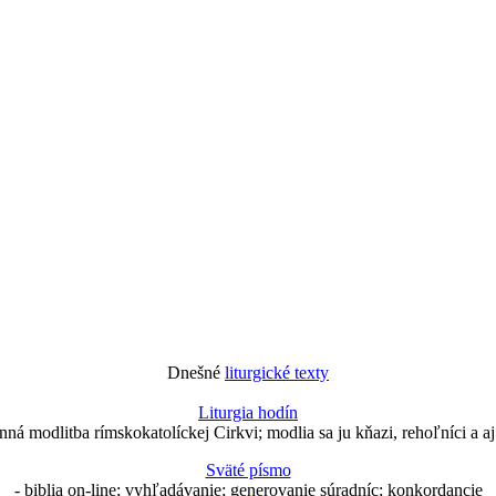
Dnešné
liturgické texty
Liturgia hodín
nná modlitba rímskokatolíckej Cirkvi; modlia sa ju kňazi, rehoľníci a aj 
Sväté písmo
- biblia on-line; vyhľadávanie; generovanie súradníc; konkordancie