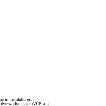
om na nasledujúci účet:
úverovej banke, a.s. (VÚB, a.s.)