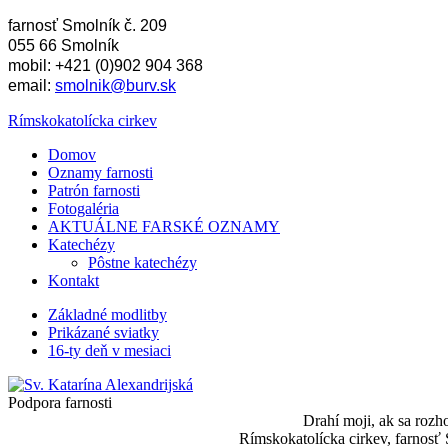
farnosť Smolník č. 209
055 66 Smolník
mobil: +421 (0)902 904 368
email:
smolnik@burv.sk
Rímskokatolícka cirkev
Domov
Oznamy farnosti
Patrón farnosti
Fotogaléria
AKTUÁLNE FARSKÉ OZNAMY
Katechézy
Pôstne katechézy
Kontakt
Základné modlitby
Prikázané sviatky
16-ty deň v mesiaci
Podpora farnosti
Drahí moji, ak sa rozh
Rímskokatolícka cirkev, farnos