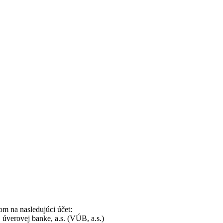
om na nasledujúci účet:
úverovej banke, a.s. (VÚB, a.s.)