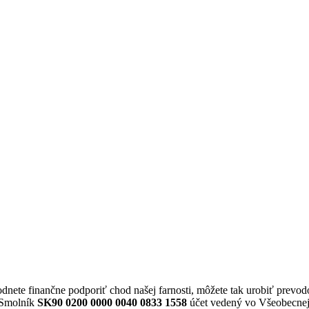
odnete finančne podporiť chod našej farnosti, môžete tak urobiť prevod
ť Smolník
SK90 0200 0000 0040 0833 1558
účet vedený vo Všeobecnej 