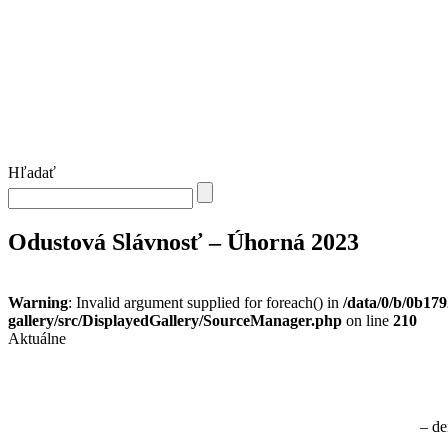
Hľadať
Odustová Slávnosť – Úhorná 2023
Warning
: Invalid argument supplied for foreach() in
/data/0/b/0b17
gallery/src/DisplayedGallery/SourceManager.php
on line
210
Aktuálne
– de