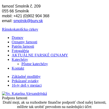
farnosť Smolník č. 209
055 66 Smolník
mobil: +421 (0)902 904 368
email:
smolnik@burv.sk
Rímskokatolícka cirkev
Domov
Oznamy farnosti
Patrón farnosti
Fotogaléria
AKTUÁLNE FARSKÉ OZNAMY
Katechézy
Pôstne katechézy
Kontakt
Základné modlitby
Prikázané sviatky
16-ty deň v mesiaci
Podpora farnosti
Drahí moji, ak sa rozhodnete finančne podporiť chod našej farnosti,
môžete tak urobiť prevodom na nasledujúci účet: