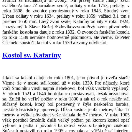
zvonici sa nachádzajú tri zvony. Na pravej strane /malý/ zvon
svätého Antona /Zbornákov zvon/, odliaty v roku 1753, preliaty v
roku 1808, do zvonice premiestnený v roku 1843. Stredný zvon
Urban odliaty v roku 1634, preliaty v roku 1859, vážiaci 3,1 ton s
priemer 1650 mm. Ľavý zvon svätej Kataríny odliaty v roku 1924,
nazývaný k Sláve Božej /Szlovikovzvon/.Prvý zvon pôvodného
farského kostola sa datuje z roku 1332. O zvonoch farského kostola
do roku 1539 nemáme hodnoverné písomnosti, ale vieme, že Peter
Csetneki spustošil kostol v roku 1539 a zvony odvliekol.
Kostol sv. Kataríny
I keď sa kostol datuje do roku 1801, jeho pôvod je oveľa starší.
Vieme, že v meste stál kostol už v roku 1339. Pre nájazdy, ktoré
voči Smolníku viedli najmä Bebekovci, bol však viackrát vypálený.
V rokoch 1521 a 1646 ho dokonca prestavovali, avšak nezachoval
sa. Zničil ho veľký požiar v roku 1800 a tak už o rok neskôr stál
súčasný kostol, ktorý bol postavený v štýle neskorého baroka,
neskôr klasicisticky upravený. Dĺžka kostola je 42 metrov, šírka 17
metrov a výška pôvodnej veže siahala do 57 metrov. V roku 1905
však postihol Smolník ďalší veľký požiar, pri ktorom kostol opäť
vyhorel a padla i pôvodná baroková veža s baníckym znakom.
Súčasnú postavili po roku 1905 a rovnako aj väčšia časť interiéru