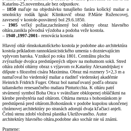
Katarínu-25.novembra,ale bez odpustkov.
–
1850
maľuje na objednávku tunajšieho farára košický maliar a
smolnícky rodák Ignác Klimkovič obraz P.Márie Ružencovej,
zavesený v kostole-posvätený bol 29.6.1850.
–
1905
veľký požiar,zachránený bol oltárny obraz hlavného
oltára,zanikla pôvodná výzdoba a podoba veže kostola.
–
1940 ,1997-2001
– renovácia kostola
Hlavný oltár rímskokatolíckeho kostola je podobne ako architektúra
kostola príkladom rannoklasicistického umenia s doznievajúcim
vplyvom baroka. Vznikol po roku 1801. Centrálnu plochu
zvýrazňuje dvojica predstúpených stlpov na mohutnom sokli. Stred
oltára zdobí oltárny obraz s výjavom sv.Kataríny Alexandrijskej v
dišpute s filozofmi cisára Maximina. Obraz má rozmery 5×2,3 m a
namaľoval ho viedenský maliar a riaditeľ viedenskej akadémie
Heinrich Fridrich Fuger. Obraz bol namaľovaný podľa obrazu
talianskeho renesančného maliara Pinturicchia. K oltáru patrí
stvárnený symbol Boha Otca v svätožiare obklopenej obláčikmi na
klenbe presbytéria nad oltárom. Oltárna menza s bohostánkom je
predstúpená pred oltárom.Bohostánok v podobe kupolou ukončenej
chrámovej architektúry po stranách adorujú dvaja kľačiaci anjeli.
Čelnú stenu zdobí vložená plastika Ukrižovaného. Autor
architektúry hlavného oltára,podobne ako sochár nie sú známi.
Pramene: