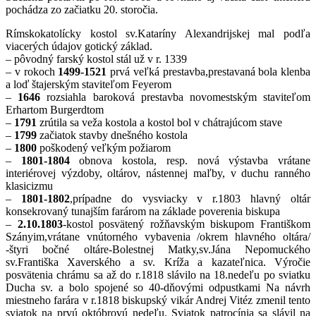
pochádza zo začiatku 20. storočia.
Rímskokatolícky kostol sv.Kataríny Alexandrijskej mal podľa
viacerých údajov gotický základ.
– pôvodný farský kostol stál už v r. 1339
– v rokoch
1499-1521
prvá veľká prestavba,prestavaná bola klenba
a loď štajerským staviteľom Feyerom
–
1646
rozsiahla baroková prestavba novomestským staviteľom
Erhartom Burgerdtom
–
1791
zrútila sa veža kostola a kostol bol v chátrajúcom stave
–
1799
začiatok stavby dnešného kostola
–
1800
poškodený veľkým požiarom
–
1801-1804
obnova kostola, resp. nová výstavba vrátane
interiérovej výzdoby, oltárov, nástennej maľby, v duchu ranného
klasicizmu
–
1801-1802
,prípadne do vysviacky v r.1803 hlavný oltár
konsekrovaný tunajším farárom na základe poverenia biskupa
–
2.10.1803
-kostol posvätený rožňavským biskupom Františkom
Szányim,vrátane vnútorného vybavenia /okrem hlavného oltára/
-štyri bočné oltáre-Bolestnej Matky,sv.Jána Nepomuckého
sv.Františka Xaverského a sv. Kríža a kazateľnica. Výročie
posvätenia chrámu sa až do r.1818 slávilo na 18.nedeľu po sviatku
Ducha sv. a bolo spojené so 40-dňovými odpustkami Na návrh
miestneho farára v r.1818 biskupský vikár Andrej Vitéz zmenil tento
sviatok na prvú októbrovú nedeľu. Sviatok patrocínia sa slávil na