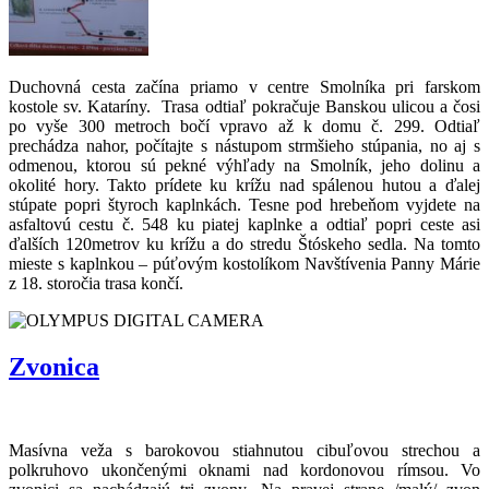
Duchovná cesta začína priamo v centre Smolníka pri farskom
kostole sv. Kataríny. Trasa odtiaľ pokračuje Banskou ulicou a čosi
po vyše 300 metroch bočí vpravo až k domu č. 299. Odtiaľ
prechádza nahor, počítajte s nástupom strmšieho stúpania, no aj s
odmenou, ktorou sú pekné výhľady na Smolník, jeho dolinu a
okolité hory. Takto prídete ku krížu nad spálenou hutou a ďalej
stúpate popri štyroch kaplnkách. Tesne pod hrebeňom vyjdete na
asfaltovú cestu č. 548 ku piatej kaplnke a odtiaľ popri ceste asi
ďalších 120metrov ku krížu a do stredu Štóskeho sedla. Na tomto
mieste s kaplnkou – púťovým kostolíkom Navštívenia Panny Márie
z 18. storočia trasa končí.
Zvonica
Masívna veža s barokovou stiahnutou cibuľovou strechou a
polkruhovo ukončenými oknami nad kordonovou rímsou. Vo