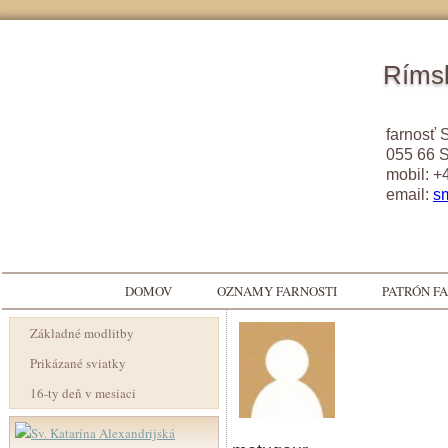
Rímsk
farnosť 
055 66 
mobil: +
email:
s
DOMOV
OZNAMY FARNOSTI
PATRÓN F
Základné modlitby
Prikázané sviatky
16-ty deň v mesiaci