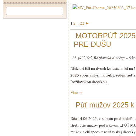
1
2
...
22
►
MOTORPÚŤ 2025 
PRE DUŠU
12. júl 2025, Rožňavská diecéza – 6 ko
Niektorí išli na dvoch kolesách, iní n
2025
spojila štyri motorky, sedem áut a
Rožňavskou diecézou.
Viac
→
Púť mužov 2025 k 
Dňa 14.06.2025, v sobotu pred nedeľou 
stretnutie mužov pod názvom „PÚŤ MUŽO
mužov a chlapcov z rožňavskej diecézy, 