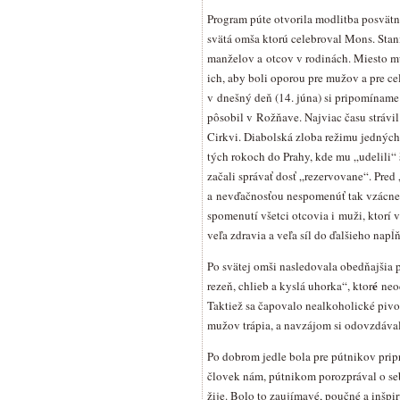
Program púte otvorila modlitba posvätn
svätá omša ktorú celebroval Mons. Stani
manželov a otcov v rodinách. Miesto mu
ich, aby boli oporou pre mužov a pre ce
v dnešný deň (14. júna) si pripomíname
pôsobil v Rožňave. Najviac času strávi
Cirkvi. Diabolská zloba režimu jedných 
tých rokoch do Prahy, kde mu „udelili“
začali správať dosť „rezervovane“. Pred
a nevďačnosťou nespomenúť tak vzácneh
spomenutí všetci otcovia i muži, ktorí
veľa zdravia a veľa síl do ďalšieho nap
Po svätej omši nasledovala obedňajšia 
é
rezeň, chlieb a kyslá uhorka“, ktor
neod
Taktiež sa čapovalo nealkoholické pivo a
mužov trápia, a navzájom si odovzdával
Po dobrom jedle bola pre pútnikov prip
človek nám, pútnikom porozprával o sebe
žije. Bolo to zaujímavé, poučné a inšp