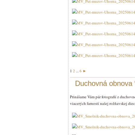
1
2
...
6
►
Duchovná obnova “
Prinášame Vám pár fotografií z duchovne
viacerých farností našej rožňavskej die