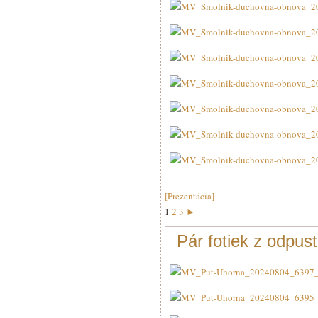
[Prezentácia]
1
2
3
►
Pár fotiek z odpus