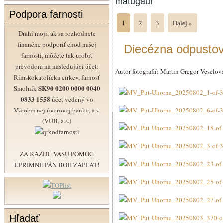
matugaur
Podpora farnosti
1
2
3
Ďalej »
Drahí moji, ak sa rozhodnete
finančne podporiť chod našej
Diecézna odpustov
farnosti, môžete tak urobiť
prevodom na nasledujúci účet:
Autor fotografií: Martin Gregor Veselov
Rímskokatolícka cirkev, farnosť
SK90 0200 0000 0040
Smolník
0833 1558
účet vedený vo
Všeobecnej úverovej banke, a.s.
(VÚB, a.s.)
ZA KAŽDÚ VAŠU POMOC
ÚPRIMNÉ PÁN BOH ZAPLAŤ!
Hľadať