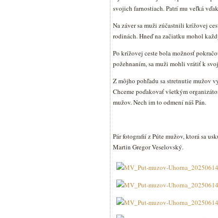
svojich farnostiach. Patrí mu veľká vďak
Na záver sa muži zúčastnili krížovej ce
rodinách. Hneď na začiatku mohol každý 
Po krížovej ceste bola možnosť pokračo
požehnaním, sa muži mohli vrátiť k svo
Z môjho pohľadu sa stretnutie mužov vyda
Chceme poďakovať všetkým organizátoro
mužov. Nech im to odmení náš Pán.
Pár fotografií z Púte mužov, ktorá sa u
Martin Gregor Veselovský.