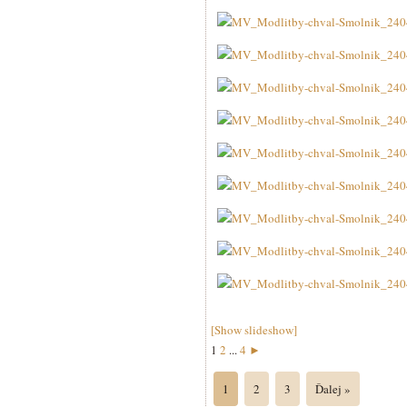
[Show slideshow]
1
2
...
4
►
1
2
3
Ďalej »